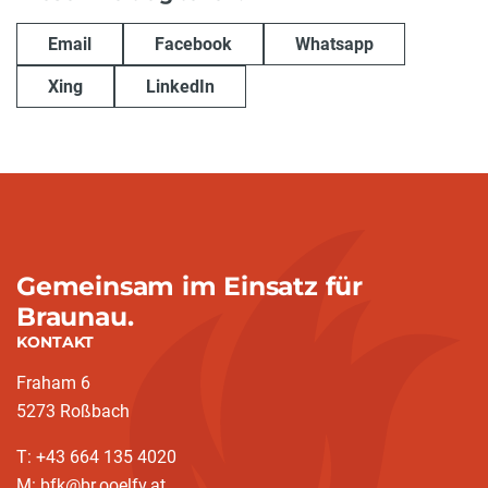
Email
Facebook
Whatsapp
Xing
LinkedIn
Gemeinsam im Einsatz für
Braunau.
KONTAKT
Fraham 6
5273 Roßbach
T: +43 664 135 4020
M: bfk@br.ooelfv.at