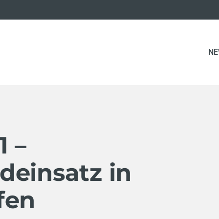
NE
1 –
deinsatz in
fen