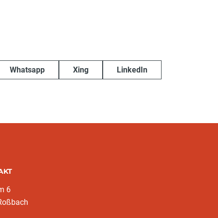
Whatsapp
Xing
LinkedIn
AKT
m 6
Roßbach