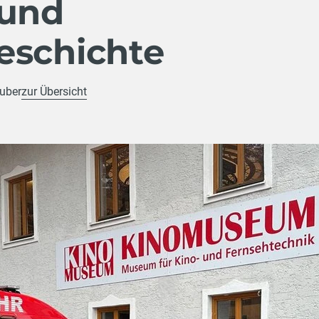
 und
eschichte
ruber
zur Übersicht