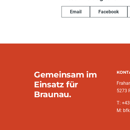
Email
Facebook
Gemeinsam im
KONT
Einsatz für
Fraha
5273 
Braunau.
T: +4
M: bfk