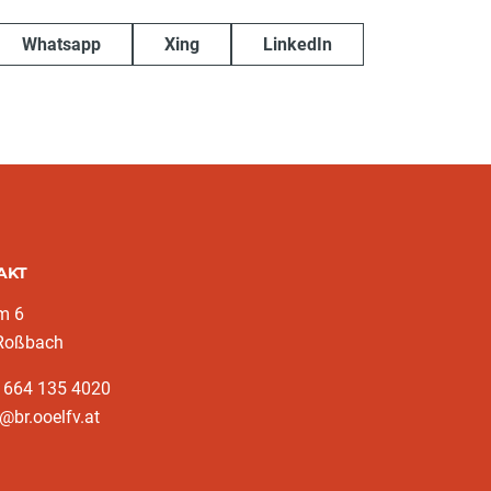
Whatsapp
Xing
LinkedIn
AKT
m 6
Roßbach
3 664 135 4020
@br.ooelfv.at