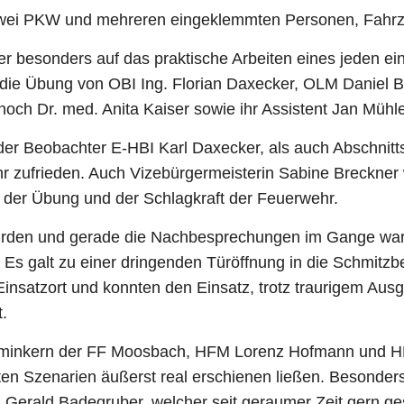
zwei PKW und mehreren eingeklemmten Personen, Fahr
er besonders auf das praktische Arbeiten eines jeden e
 die Übung von OBI Ing. Florian Daxecker, OLM Daniel 
noch Dr. med. Anita Kaiser sowie ihr Assistent Jan Mühl
der Beobachter E-HBI Karl Daxecker, als auch Abschn
hr zufrieden. Auch Vizebürgermeisterin Sabine Breckne
f der Übung und der Schlagkraft der Feuerwehr.
rden und gerade die Nachbesprechungen im Gange waren
 Es galt zu einer dringenden Türöffnung in die Schmitz
Einsatzort und konnten den Einsatz, trotz traurigem Aus
.
chminkern der FF Moosbach, HFM Lorenz Hofmann und HF
nten Szenarien äußerst real erschienen ließen. Besond
Gerald Badegruber, welcher seit geraumer Zeit gern ge