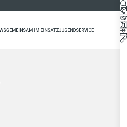
WS
GEMEINSAM IM EINSATZ
JUGEND
SERVICE
r