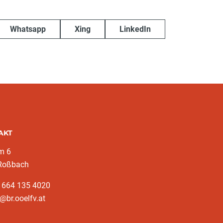
Whatsapp
Xing
LinkedIn
AKT
m 6
Roßbach
3 664 135 4020
@br.ooelfv.at