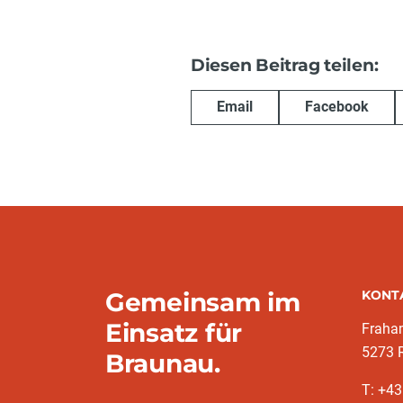
Diesen Beitrag teilen:
Email
Facebook
Gemeinsam im
KONT
Einsatz für
Fraha
5273 
Braunau.
T: +4