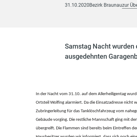
31.10.2020
Bezirk Braunau
zur Üb
Samstag Nacht wurden d
ausgedehnten Garagenb
In der Nacht vom 31.10. auf dem Allerheiligentag wur
Ortsteil Wolfing alarmiert. Da die Einsatzadresse nich
Zubringerleitung für das Tanklöschfahrzeug vom nahege
Gebäude vorging. Die restliche Mannschaft ging mit d
übergreift. Die Flammen sind bereits beim Eintreffen 
Hausbesitzer wurden wir informiert, dass sich noch eine