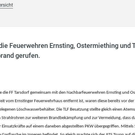
ersicht
ie Feuerwehren Ernsting, Ostermiething und 
rand gerufen.
de die FF Tarsdorf gemeinsam mit den Nachbarfeuerwehren Ernsting und Ost
t weit vom Ernstinger Feuerwehrhaus entfernt ist, waren diese bereits vor d
legenen Löschwasserbehälter. Die TLF Besatzung stellte gleich einen Atem
en Strahlrohren zur weiteren Brandbekämpfung und zur Vermeidung, dass da
der Einsatzkräfte auf einem daneben abgestellten PKW übergegriffen. Mitte
 Gasflasche im Inneren befindet. So gleich machte sich der ATS Trupp auf di