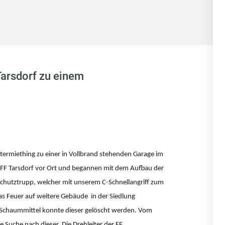
Tarsdorf zu einem
ermiething zu einer in Vollbrand stehenden Garage im
er FF Tarsdorf vor Ort und begannen mit dem Aufbau der
schutztrupp, welcher mit unserem C-Schnellangriff zum
s Feuer auf weitere Gebäude in der Siedlung
ls Schaummittel konnte dieser gelöscht werden. Vom
e Suche nach dieser. Die Drehleiter der FF