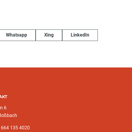
Whatsapp
Xing
LinkedIn
AKT
m 6
Roßbach
3 664 135 4020