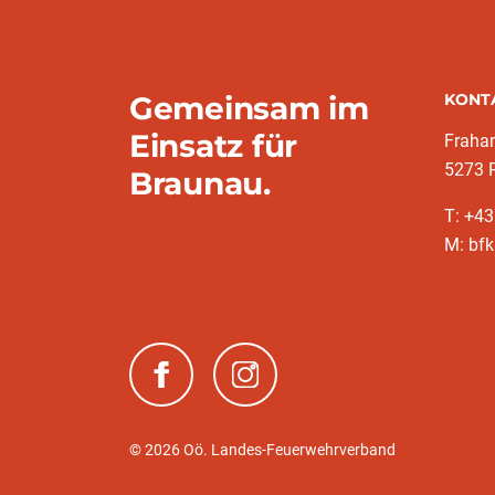
Gemeinsam im
KONT
Einsatz für
Fraha
5273 
Braunau.
T: +4
M: bfk
(neues Fenster)
(neues Fenster)
© 2026 Oö. Landes-Feuerwehrverband