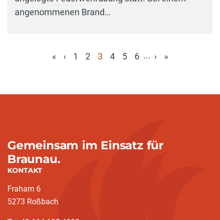
angenommenen Brand…
...
«
‹
1
2
3
4
5
6
›
»
(aktuell)
Gemeinsam im Einsatz für
Braunau.
KONTAKT
Fraham 6
5273 Roßbach